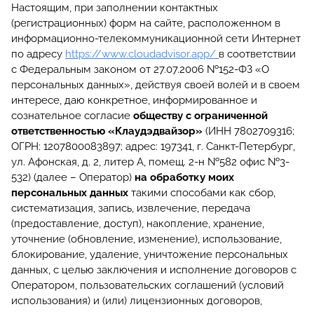
Настоящим, при заполнении контактных
(регистрационных) форм на сайте, расположенном в
информационно-телекоммуникационной сети Интернет
по адресу
https://www.cloudadvisor.app/
в соответствии
с Федеральным законом от 27.07.2006 №152-ФЗ «О
персональных данных», действуя своей волей и в своем
интересе, даю конкретное, информированное и
сознательное согласие
обществу с ограниченной
ответственностью «Клаудэдвайзор»
(ИНН 7802709316;
ОГРН: 1207800083897; адрес: 197341, г. Санкт-Петербург,
ул. Афонская, д. 2, литер А, помещ. 2-н №582 офис №3-
532) (далее – Оператор)
на обработку моих
персональных данных
такими способами как сбор,
систематизация, запись, извлечение, передача
(предоставление, доступ), накопление, хранение,
уточнение (обновление, изменение), использование,
блокирование, удаление, уничтожение персональных
данных, с целью заключения и исполнение договоров с
Оператором, пользовательских соглашений (условий
использования) и (или) лицензионных договоров,